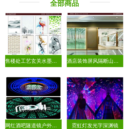
全部商品
千层深渊镜
其它玻璃
售楼处工艺玄关水墨山水画玻璃
酒店装饰屏风隔断山水画玻璃
网红酒吧隧道镜户外门头招牌深渊镜千层镜
霓虹灯发光字深渊镜