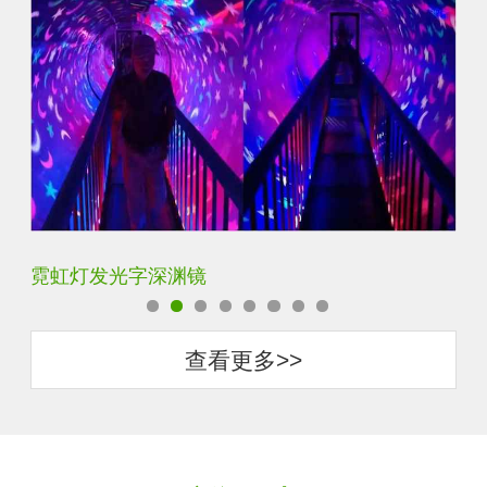
霓虹灯发光字深渊镜
K
查看更多>>