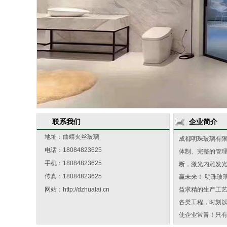
联系我们
企业简介
地址：曲靖夹丝玻璃
成都明珠玻璃有
电话：18084823625
体制、完整的管
手机：18084823625
断，激光内雕发
传真：18084823625
赢未来！ 明珠
网站：
http://dzhualai.cn
益求精的生产工艺
各类工程，时刻以
使企业常青！只