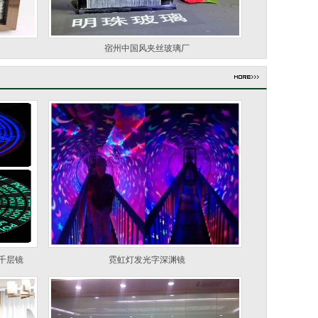
宿州中国风夹丝玻璃厂
千层镜
霓虹灯发光字深渊镜