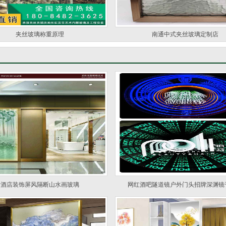
夹丝玻璃称重原理
南通中式夹丝玻璃定制店
酒店装饰屏风隔断山水画玻璃
网红酒吧隧道镜户外门头招牌深渊镜