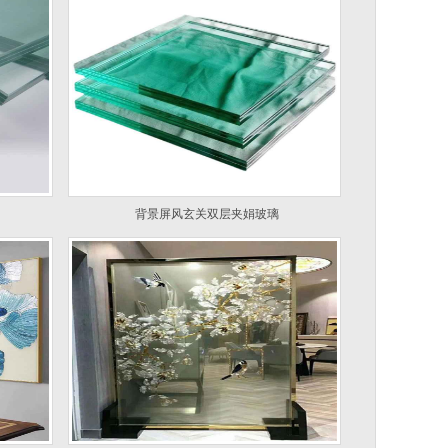
背景屏风玄关双层夹娟玻璃