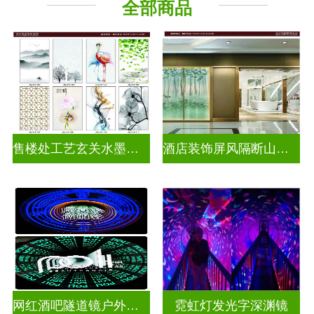
全部商品
千层深渊镜
其它玻璃
售楼处工艺玄关水墨山水画玻璃
酒店装饰屏风隔断山水画玻璃
网红酒吧隧道镜户外门头招牌深渊镜千层镜
霓虹灯发光字深渊镜