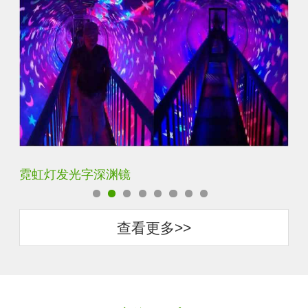
霓虹灯发光字深渊镜
K
查看更多>>