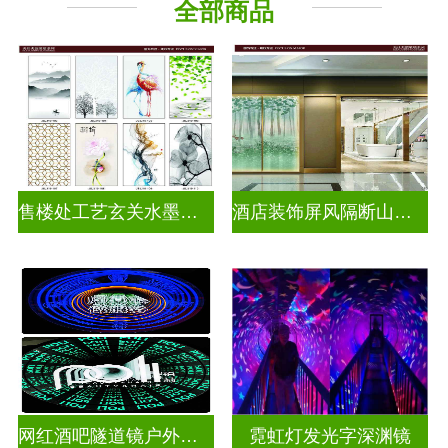
全部商品
千层深渊镜
其它玻璃
售楼处工艺玄关水墨山水画玻璃
酒店装饰屏风隔断山水画玻璃
网红酒吧隧道镜户外门头招牌深渊镜千层镜
霓虹灯发光字深渊镜