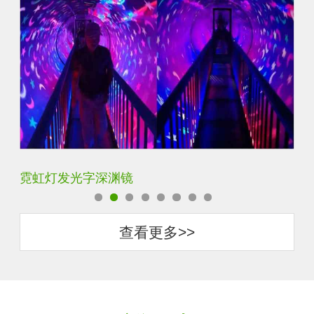
发光字深渊镜
KTV广告灯
查看更多>>