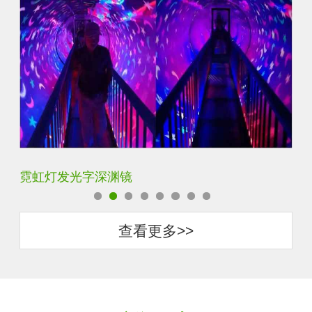
霓虹灯发光字深渊镜
K
查看更多>>