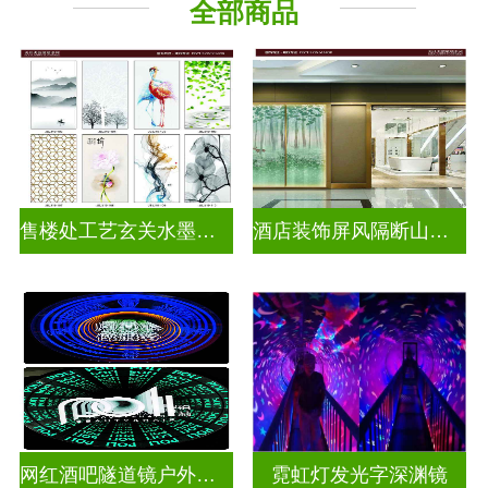
全部商品
千层深渊镜
其它玻璃
售楼处工艺玄关水墨山水画玻璃
酒店装饰屏风隔断山水画玻璃
网红酒吧隧道镜户外门头招牌深渊镜千层镜
霓虹灯发光字深渊镜