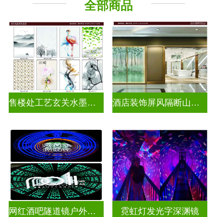
全部商品
千层深渊镜
其它玻璃
售楼处工艺玄关水墨山水画玻璃
酒店装饰屏风隔断山水画玻璃
网红酒吧隧道镜户外门头招牌深渊镜千层镜
霓虹灯发光字深渊镜