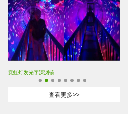
霓虹灯发光字深渊镜
K
查看更多>>