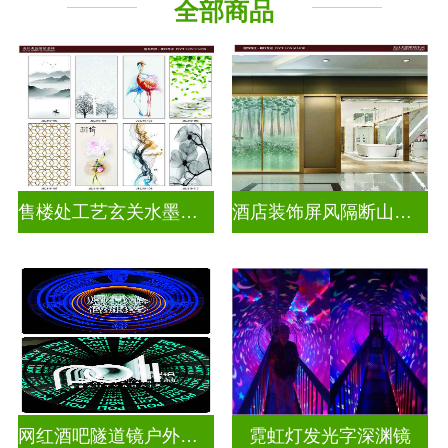
全部商品
千层深渊镜
其它玻璃
售楼处工艺玄关水墨山水画玻璃
酒店装饰屏风隔断山水画玻璃
网红酒吧隧道镜户外门头招牌深渊镜千层镜
霓虹灯发光字深渊镜