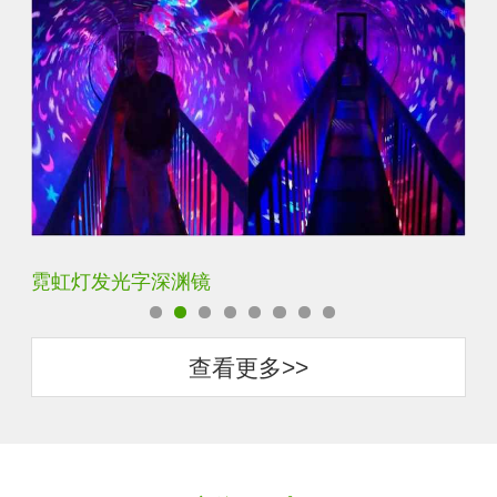
霓虹灯发光字深渊镜
K
查看更多>>